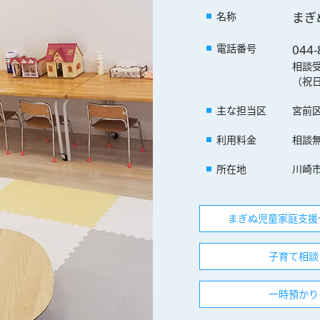
名称
まぎ
電話番号
044-
相談
（祝
主な担当区
宮前
利用料金
相談
所在地
川崎市
まぎぬ児童家庭支援セ
子育て相談リ
一時預かりリ